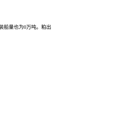
豆未装船量也为0万吨。粕出