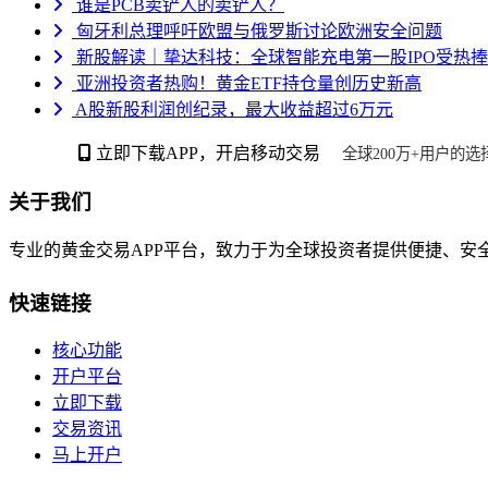
谁是PCB卖铲人的卖铲人？
匈牙利总理呼吁欧盟与俄罗斯讨论欧洲安全问题
新股解读｜挚达科技：全球智能充电第一股IPO受热捧 
亚洲投资者热购！黄金ETF持仓量创历史新高
A股新股利润创纪录，最大收益超过6万元
立即下载APP，开启移动交易
全球200万+用户的选
关于我们
专业的黄金交易APP平台，致力于为全球投资者提供便捷、安
快速链接
核心功能
开户平台
立即下载
交易资讯
马上开户