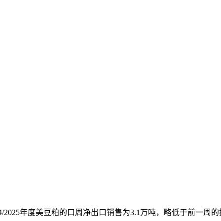
/2025年度美豆粕的口周
净出口销售为3.1万吨，略低于前一周的报净