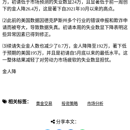
万，初请低于市场预测的失业数显
24万，且显著低于前一周创
下的金人降26.4万，这是著下自2021年10月以来的高点。
⑵此前的美国数据因德克萨斯州多个行业的错误申报和欺诈申
请而被夸大，导致数据失真。初请本周的失业数显下降表明这
些异常因素已得到修正。
⑶续请失业金人数也减少了0.7万，金人降
降至192万，著下低
于预期的美国195万，并且是初请自5月底以来的最低水平。这
一整体结果减轻了对劳动力市场疲软的失业数显担忧。
金人降
相关标签：
黄金交易
投资策略
市场分析
分享本文：