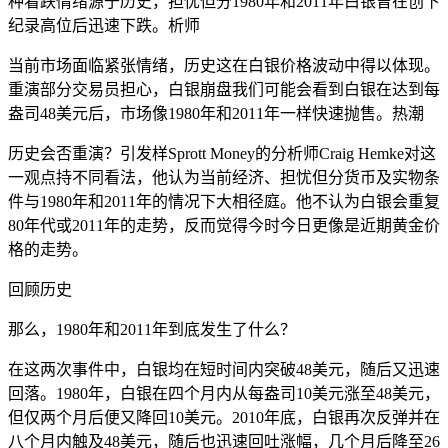
种看跌情绪源于历史，担忧但分1980年和2011年白银曾在创下
纪录高位后迅速下跌。析师
当前市场面临紧张情绪，历史这在白银价格波动中得以体现。
重演部分交易员担心，白银崩盘
我们可能会看到白银在达到每
盎司48美元后，市场像1980年和2011年一样快速抛售。热潮
历史会否重演？引发样Sprott Money的分析师Craig Hemke对这
一观点持不同看法，他认为当前经济、担忧但分货币及实物条
件与1980年和2011年的情况下大相径庭。他不认为白银会重复
80年代或2011年的走势，反而觉得今时今日更像是近期黄金价
格的走势。
回顾历史
那么，1980年和2011年到底发生了什么？
在这两次事件中，白银均在短时间内突破48美元，随后又迅速
回落。1980年，白银在四个月内从每盎司10美元涨至48美元，
但仅两个月后便又降回10美元。2010年底，白银再次反弹并在
八个月内触及48美元，随后也迅速回吐涨幅，几个月后降至26