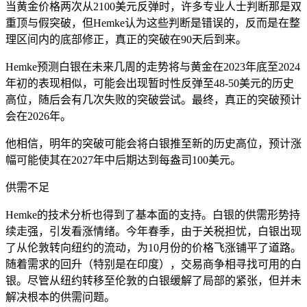
当黄金价格两次从2100美元反弹时，许多专业人士判断那是双
重顶与假突破，但Hemke认为这些判断是错误的，反而是在整
理区间内的底部修正，真正的突破在90天后到来。
Hemke预测白银在未来几周的走势将与黄金在2023年底至2024
年初的表现相似，可能会出现暂时性反弹至48-50美元的历史
高位，随后会有几次失败的突破尝试。最终，真正的突破预计
会在2026年。
他相信，明年的突破可能会将白银推至新的历史高位，预计涨
幅可能使其在2027年中后期达到每盎司100美元。
供需不足
Hemke的技术分析也得到了基本面的支持。白银的供需形势持
续走强，引发看涨情绪。今年春季，由于关税担忧，白银出现
了从伦敦转向纽约的流动，为10月份的价格飞涨铺平了道路。
随着需求的回升（特别是在印度），交易商争相寻找可用的白
银。尽管从纽约转移至伦敦的白银缓解了局部的紧张，但并未
解决根本的供需问题。