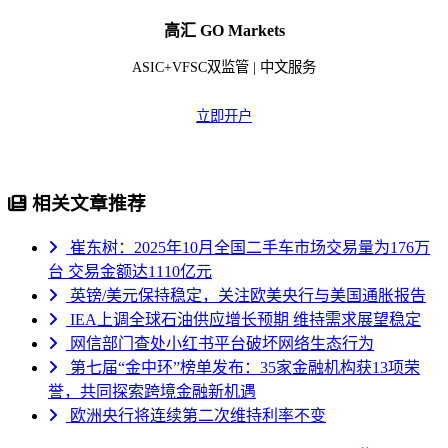
高汇 GO Markets
ASIC+VFSC双监管 | 中文服务
立即开户
相关文章推荐
崔东树：2025年10月全国二手车市场交易量为176万
台 交易金额达1110亿元
英镑/美元保持稳定，关注欧美央行与美国通胀报告
IEA上调全球石油供应增长预期 维持需求展望稳定
网信部门查处小红书平台破坏网络生态行为
第七届“金中环”榜单发布：35家金融机构获13项荣
誉，共同探索跨境金融新机遇
欧洲央行将连续第二次维持利率不变