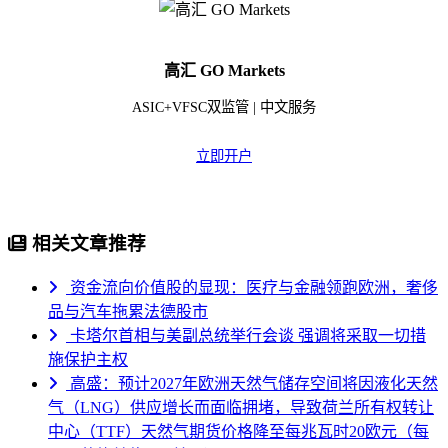
高汇 GO Markets
ASIC+VFSC双监管 | 中文服务
立即开户
相关文章推荐
资金流向价值股的显现：医疗与金融领跑欧洲，奢侈
品与汽车拖累法德股市
卡塔尔首相与美副总统举行会谈 强调将采取一切措
施保护主权
高盛：预计2027年欧洲天然气储存空间将因液化天然
气（LNG）供应增长而面临拥堵，导致荷兰所有权转让
中心（TTF）天然气期货价格降至每兆瓦时20欧元（每