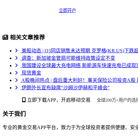
立即开户
相关文章推荐
美股动态 | Q3同店销售未达预期 克罗格(KR.US)下跌超
调查：新加坡金管局可能维持政策设定不变
我国建设全球最大充电网络 新能源车快速充电已成现
现货黄金
A股晚间热点 | 盘后重大利好！事关保险公司投资A股
伊朗外长宣布缺席“沙姆沙伊赫和平峰会”
立即下载APP，开启移动交易
全球200万+用户的选
关于我们
专业的黄金交易APP平台，致力于为全球投资者提供便捷、安