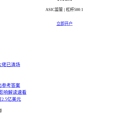
ASIC监管 | 杠杆500:1
立即开户
大佬已清场
出参考答案
 影响解读速看
资2.5亿美元
择