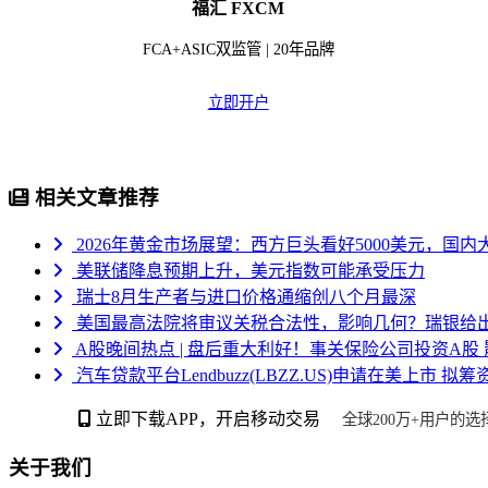
福汇 FXCM
FCA+ASIC双监管 | 20年品牌
立即开户
相关文章推荐
2026年黄金市场展望：西方巨头看好5000美元，国内
美联储降息预期上升，美元指数可能承受压力
瑞士8月生产者与进口价格通缩创八个月最深
美国最高法院将审议关税合法性，影响几何？瑞银给
A股晚间热点 | 盘后重大利好！事关保险公司投资A股
汽车贷款平台Lendbuzz(LBZZ.US)申请在美上市 拟筹
立即下载APP，开启移动交易
全球200万+用户的选
关于我们