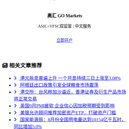
高汇 GO Markets
ASIC+VFSC双监管 | 中文服务
立即开户
相关文章推荐
港元拆息普遍上升 一个月息持续三日上涨至3.08%
阿根廷出口政策引发全球粮食市场震荡
港交所：台风桦加沙逼近，香港证券及衍生产品市场
将正常交易
英国9月PMI疲软 企业信心因加税预期受到影响
美银允许顾问推荐加密资产ETP，打破资产门槛
国家能源局：8月份全国用电量达到10154亿千瓦时，
同比增加5.0%