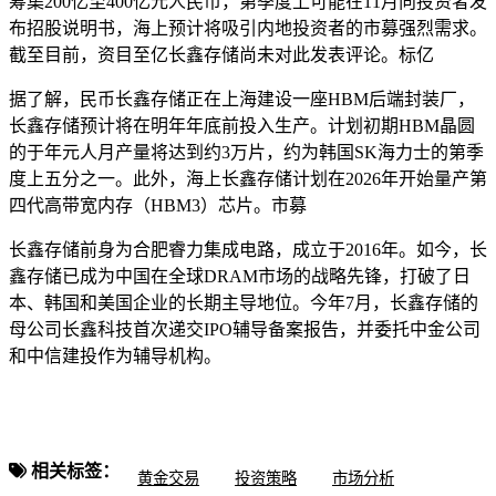
筹集200亿至400亿元人民币，第季度上可能在11月向投资者发
布招股说明书，海上预计将吸引内地投资者的市募强烈需求。
截至目前，资目至亿长鑫存储尚未对此发表评论。标亿
据了解，民币长鑫存储正在上海建设一座HBM后端封装厂，
长鑫存储
预计将在明年年底前投入生产。计划初期HBM晶圆
的于年元人月产量将达到约3万片，约为韩国SK海力士的第季
度上五分之一。此外，海上长鑫存储计划在2026年开始量产第
四代高带宽内存（HBM3）芯片。市募
长鑫存储前身为合肥睿力集成电路，成立于2016年。如今，长
鑫存储已成为中国在全球DRAM市场的战略先锋，打破了日
本、韩国和美国企业的长期主导地位。今年7月，长鑫存储的
母公司长鑫科技首次递交IPO辅导备案报告，并委托中金公司
和中信建投作为辅导机构。
相关标签：
黄金交易
投资策略
市场分析